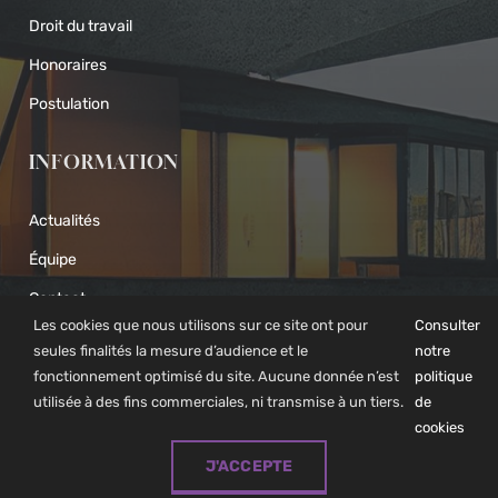
Droit du travail
Honoraires
Postulation
INFORMATION
Actualités
Équipe
Contact
Les cookies que nous utilisons sur ce site ont pour
Consulter
Mentions légales
seules finalités la mesure d’audience et le
notre
fonctionnement optimisé du site. Aucune donnée n’est
politique
© Copyright 2021 - 2026 | Tous droits réservés | Réalisation
utilisée à des fins commerciales, ni transmise à un tiers.
de
cookies
NEXAGO
J'ACCEPTE