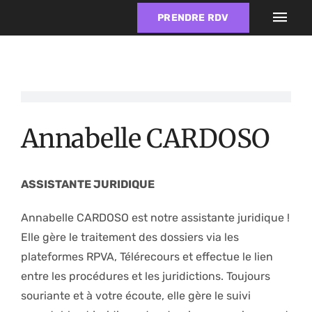
Passer
PRENDRE RDV
Togg
au
Navi
contenu
Accueil
Annabelle CARDOSO
Domaines d’intervention
Forfait d’abonnement
ASSISTANTE JURIDIQUE
Annabelle CARDOSO est notre assistante juridique !
Équipe
Elle gère le traitement des dossiers via les
plateformes RPVA, Télérecours et effectue le lien
entre les procédures et les juridictions. Toujours
Actualités
souriante et à votre écoute, elle gère le suivi